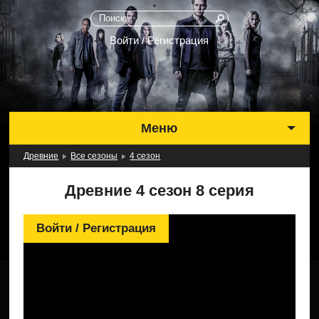
Войти / Регистрация
Меню
Древние
Все сезоны
4 сезон
Выбрать сезон
Древние 4 сезон 8 серия
Лучшие серии
Актеры
Войти / Регистрация
Музыка
Фото
Новости