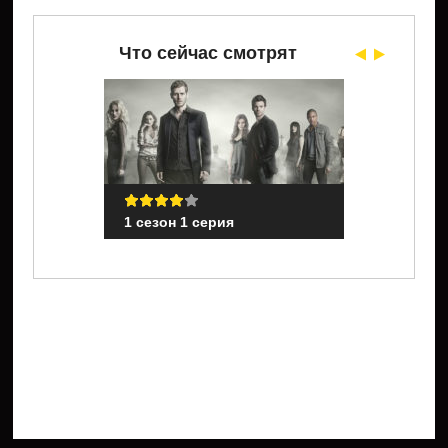
назад внизу плеера. На
drevnie.su
вы найдете все
серии сериала «The Originals» в хорошем
Что сейчас смотрят
качестве HD 720p и 1080p.
1 сезон 1 серия
1 сезон 1 с