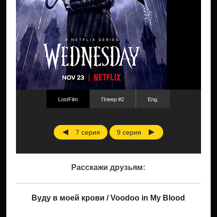
LostFilm
Плеер #2
Eng.
7 серия
9 серия
Расскажи друзьям:
Вуду в моей крови / Voodoo in My Blood