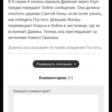
В 8 серии 4 сезона сериала Древние через Хоуп
предки передают Хейли сообщение. Она должна
посетить церковь Святой Анны, если хочет узнать,
как победить Пустого. Девушки Жатвы
перемещают Клауса и Хейли в чистилище, где их
встречает Давина. Теперь она приглядывает за
жителями Нового Орлеана.
Давина рассказывает историю рождения Пустоты.
В пятом веке конкурирующие племена решили
объединиться, чтобы стать сильнее. Ведьмак и
Развернуть
описание
колдунья вступили в брак. Вскоре после
церемониальной свадьбы женщина
(
0
)
забеременела. Инаду родилась могущественной
Комментарии
ведьмой, и ее сила только увеличивалась со
временем. Но девочка была невероятно жестокой
Напишите комментарий
и бесчувственной, за что и получила свое
нынешнее прозвище.
Жерар поручает полуночникам обыскать все