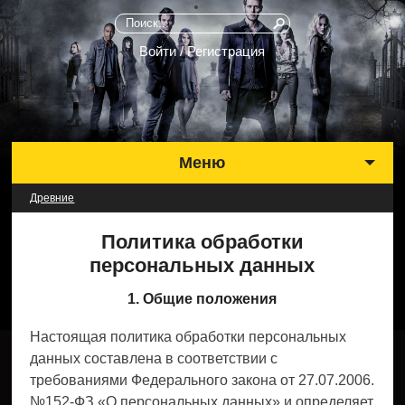
Войти / Регистрация
Меню
Древние
Выбрать сезон
Политика обработки
Лучшие серии
персональных данных
Актеры
1. Общие положения
Музыка
Фото
Настоящая политика обработки персональных
Новости
данных составлена в соответствии с
требованиями Федерального закона от 27.07.2006.
№152-ФЗ «О персональных данных» и определяет